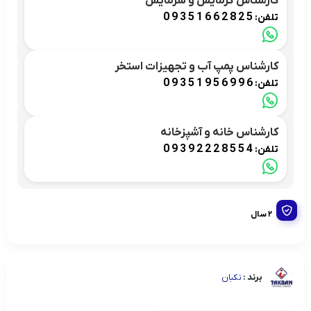
کارشناس گرمایش و سرمایش
09351662825
تلفن:
کارشناس پمپ آب و تجهیزات استخر
09351956996
تلفن:
کارشناس خانه و آشپزخانه
09392228554
تلفن:
2 سال
برند :
تکبان