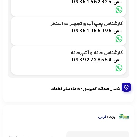
09351662825
تلفن:
کارشناس پمپ آب و تجهیزات استخر
09351956996
تلفن:
کارشناس خانه و آشپزخانه
09392228554
تلفن:
۵ سال ضمانت کمپرسور - ۱۸ ماه سایر قطعات
برند :
گرین