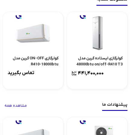
کولرگازی ایستاده گرین مدل
کولرگازی ON-OFF گرین مدل
R410-18000btu
48000btu on/off-R410 T3
تماس بگیرید
441,400,000
پیشنهادات ما
مشاهده همه