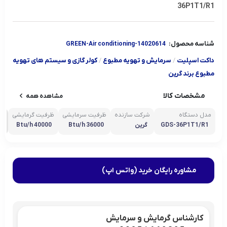
36P1T1/R1
شناسه محصول:
GREEN-Air conditioning-14020614
داکت اسپلیت
/
سرمایش و تهویه مطبوع
/
کولر گازی و سیستم های تهویه
مطبوع برند گرین
مشخصات کالا
مشاهده همه
مدل دستگاه
شرکت سازنده
ظرفیت سرمایشی
ظرفیت گرمایشی
مش
GDS-36P1T1/R1
گرین
36000 Btu/h
40000 Btu/h
مشاوره رایگان خرید (واتس اپ)
کارشناس گرمایش و سرمایش