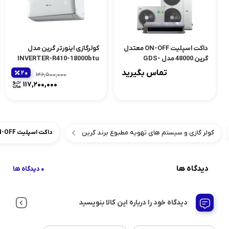
داکت اسپلیت ON-OFF معتدل
کولرگازی اینورتر گرین مدل
گرین 48000 مدل GDS-
INVERTER-R410-18000btu
48P3T1R1
تماس بگیرید
20
146,500,000
قیمت
117,200,000
اصلی:
قیمت
فعلی:
بود.
200,000
کولر گازی و سیستم های تهویه مطبوع برند گرین
داکت اسپلیت ON-OFF معتدل گرین 36000 مدل GDS-36P1T1/R1
دیدگاه ها
0 دیدگاه ها
دیدگاه خود را درباره این کالا بنویسید