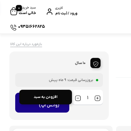
سبد خرید
0
کاربری
خالی است
ورود / ثبت نام
09351662825
کولر آبی
بازخورد درباره این کالا
 یدکی
ت و شیرآلات کنترلی
10 سال
 های برقی
بروزرسانی قیمت:
9 ماه پیش
فاژ دیواری
افزودن به سبد
مشاوره رایگان خرید
ات گرمایشی
(واتس اپ)
ش و تهویه مطبوع
زی