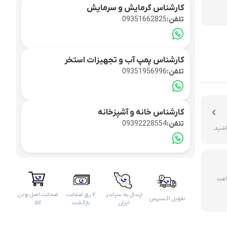
کارشناس گرمایش و سرمایش
سپلیت
تلفن:
09351662825
کارشناس پمپ آب و تجهیزات استخر
تلفن:
09351956996
کارشناس خانه و آشپزخانه
تلفن:
09392228554
اشید.
ررسی و تایید ۶ تا ۷۲ ساعت
ارسال به سراسر
۷ روز ضمانت
ضمانت اصل بودن
تحویل اکسپرس
ایران
بازگشت
کالا