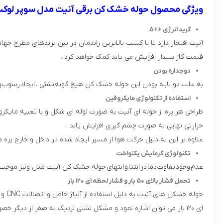
ویژگی محصول حوله خشک کن برقی آنیت مدل سوپر لوک
گرید انرژی ++A
آنیت افتخار دارد تا با کسب بالاترین راندمان در بین برندهای مطرح 
قیمت گاز بسیار افزایش می یابد کمک خواهد کرد .
دوجداره
بودن
به علت دو لایه بودن این حوله خشک کن هیچ گونه
نشتی ،
ایجاد
رسوب
و
استفاده از تکنولوژی مایکروفین
طراحی هر پره از حوله ای آنیت به صورت لوله ای شکل و با تعبیه مای
حرارتی نهایی به صورت چشم گیری افزایش یابد .
علاوه بر این به دلیل حرکت هوا از مسیر ایجاد شده در داخل و خارج پره
تکنولوژی گرمایش یکنواخت
عدم
وجود
تفاوت
دما
در
ابتدا
و
انتهای
حوله خشک کن آنیت مدل ونیز موجب
تحمل فشار بالای ۵۰ بار و فشار لحظه ای ۱۲۰ بار
ای ۱۲۰ بار می توان اشاره نمود و مشکل نشتی نزدیک به صفر از دیگر خصوصیات این رادیاتور می باشد.