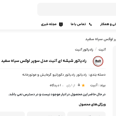
تی و همکار
تماس با ما
مجله خبری
لوازم نصب رادیاتور
پر لوکس سیاه سفید
قطعات
/
آنیت
رادیاتور آنیت
آبگرمکن
ترموستا
رادیاتور شیشه ای آنیت مدل سوپر لوکس سیاه سفید
آبگرمکن دیواری و ایستاده
آبگرمکن
آبگرمکن برقی
آبگرمکن
دسته بندی:
رادیاتور
رادیاتور دکوراتیو
گرمایش و موتورخانه
،
،
پکیج شو
هیتر و کوره گرمایشی
5
برند :
آنیت
از 1 رای
1 دیدگاه
ابزارآل
قطعات موتورخانه گرمایشی
در حال حاضر این محصول در انبار موجود نیست و در دسترس نمی باشد.
سرمای
ویژگی‌های محصول
مشعل موتور خانه
کولر گا
دیگ چدنی و فولادی