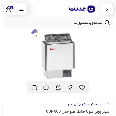
0
cts
rch
هلو
/
استخر ، سونا و جکوزی هلو
هیتر برقی سونا خشک هلو مدل CUP 80D