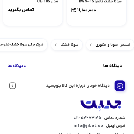
سونا خشک کالمو 15~9 kW
مدل CE-105
تماس بگیرید
11,100,000
استخر ، سونا و جکوزی
سونا خشک
هیتر برقی سونا خشک هلو مدل  80D
دیدگاه ها
0 دیدگاه ها
دیدگاه خود را درباره این کالا بنویسید
شماره تماس
011-54273145
آدرس ایمیل
info@jibet.co