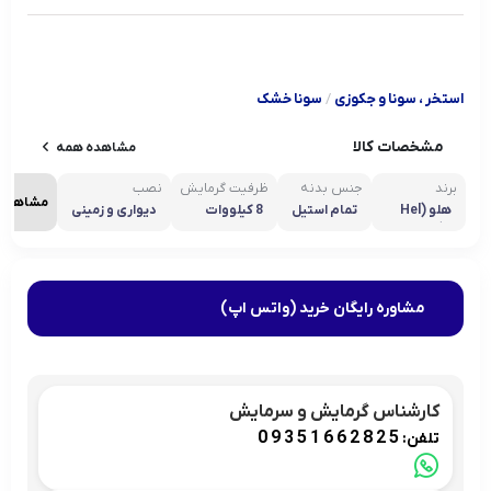
استخر ، سونا و جکوزی
/
سونا خشک
مشخصات کالا
مشاهده همه
برند
جنس بدنه
ظرفیت گرمایش
نصب
مشاهده 
هلو (Hel
تمام استیل
8 کیلووات
دیواری و زمینی
o)
مشاوره رایگان خرید (واتس اپ)
کارشناس گرمایش و سرمایش
09351662825
تلفن: