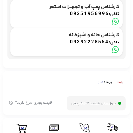
کارشناس پمپ آب و تجهیزات استخر
09351956996
تلفن:
کارشناس خانه و آشپزخانه
09392228554
تلفن:
برند :
هلو
قیمت بهتری سراغ دارید؟
بروزرسانی قیمت:
12 ماه پیش