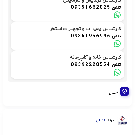
کارشناس گرمایش و سرمایش
09351662825
تلفن:
کارشناس پمپ آب و تجهیزات استخر
09351956996
تلفن:
کارشناس خانه و آشپزخانه
09392228554
تلفن:
2 سال
برند :
تکبان