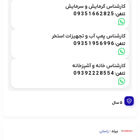
کارشناس گرمایش و سرمایش
09351662825
تلفن:
کارشناس پمپ آب و تجهیزات استخر
09351956996
تلفن:
کارشناس خانه و آشپزخانه
09392228554
تلفن:
5 سال
برند :
راسان