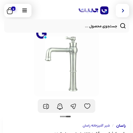
0
cts
rch
راسان
/
شیر آشپزخانه راسان