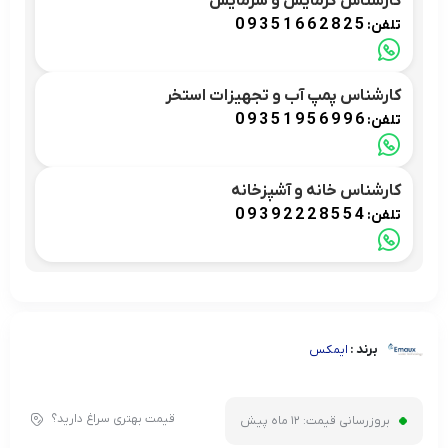
کارشناس گرمایش و سرمایش
09351662825
تلفن:
کارشناس پمپ آب و تجهیزات استخر
09351956996
تلفن:
کارشناس خانه و آشپزخانه
09392228554
تلفن:
برند :
ایمکس
قیمت بهتری سراغ دارید؟
بروزرسانی قیمت:
12 ماه پیش