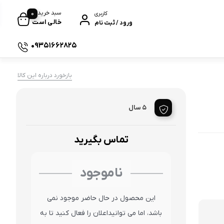
سبد خرید
0
کاربری
خالی است
ورود / ثبت نام
09351662825
کولر آبی
بازخورد درباره این کالا
 یدکی
ت و شیرآلات کنترلی
5 سال
 های برقی
تماس بگیرید
فاژ دیواری
ناموجود
ات گرمایشی
ش و تهویه مطبوع
این محصول در حال حاضر موجود نمی
باشد، اما می توانیداعلان را فعال کنید تا به
زی