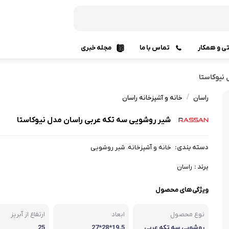
تی و همکار
تماس با ما
مجله خبری
لوازم نصب رادیاتور
نیوکاستا
قطعات
/
راسان
خانه و آشپزخانه راسان
آبگرمکن
ترموستا
شیر روشویی سه تکه عربی راسان مدل نیوکاستا
آبگرمکن دیواری و ایستاده
آبگرمکن
آبگرمکن برقی
آبگرمکن
دسته بندی:
خانه و آشپزخانه
شیر روشویی
،
پکیج شو
هیتر و کوره گرمایشی
برند :
راسان
ابزارآل
قطعات موتورخانه گرمایشی
ویژگی‌های محصول
سرمای
مشعل موتور خانه
نوع محصول
ابعاد
ارتفاع از آبریز
کولر گا
دیگ چدنی و فولادی
روشویی سه تکه عربی
19.5*28*27
25