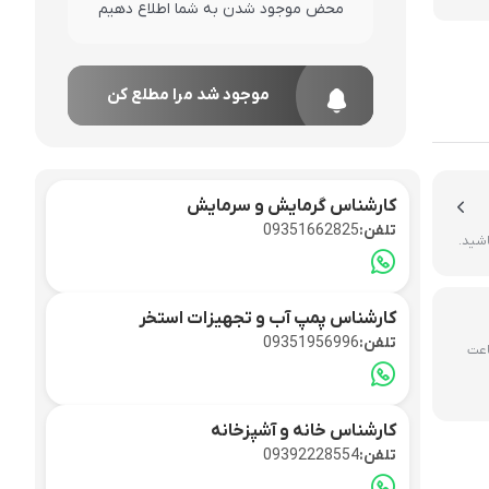
محض موجود شدن به شما اطلاع دهیم
سپلیت
موجود شد مرا مطلع کن
کارشناس گرمایش و سرمایش
تلفن:
09351662825
اشید.
کارشناس پمپ آب و تجهیزات استخر
تلفن:
09351956996
ررسی و تایید ۶ تا ۷۲ ساعت
کارشناس خانه و آشپزخانه
تلفن:
09392228554