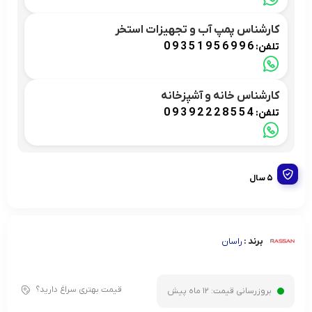
کارشناس پمپ آب و تجهیزات استخر
09351956996
تلفن:
کارشناس خانه و آشپزخانه
09392228554
تلفن:
5 سال
برند :
راسان
قیمت بهتری سراغ دارید؟
بروزرسانی قیمت:
12 ماه پیش