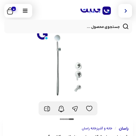
0
cts
rch
راسان
/
خانه و آشپزخانه راسان