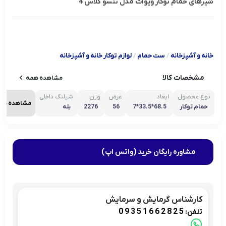
شیرهای حمام توکار ویوات مدل تنسو کلاس 4
خانه و آشپزخانه
/
ست حمام
/
لوازم توکار خانه و آشپزخانه
مشخصات کالا
مشاهده همه
نوع محصول
ابعاد
عرض
وزن
شیلنگ داخلی
مشاهده هم
حمام توکار
68.5*33.5*7
56
2276
بله
مشاوره رایگان خرید (واتس اپ)
کارشناس گرمایش و سرمایش
09351662825
تلفن: