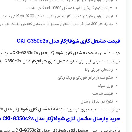
ارزش حرارتی هر لیتر گازوئیل تقریبا معادل K.cal 8500 می باشد.
هر کیلوگرم گازوئیل تقریبا معادل K.cal 10500 می باشد.
ارزش حرارتی هر متر مکعب گاز طبیعی تقریبا معادل K.cal 9200 می باشد.
به ازاء هر 300 متر افزایش ارتفاع از سطح در یا بدلیل کاهش غلظت هوا ، راندمان احتراق سوخت انواع مشعل ها حدود 4% کاهش می یابد.
قیمت مشعل گازی شوفاژکار مدل CKI-G350c2s
جهت دانستن
قیمت مشعل گازی شوفاژکار مدل CKI-G350c2s
میتوانی
در ادامه به برخی از ویژگی های
مشعل گازی شوفاژکار مدل CKI-G350c2s
راندمان حرارتی بالا
مقاومت در برابر خوردگی و زنگ زدگی
وزن سبک
قیمت مناسب
تنوع در اندازه و مدل
در نهایت، تصمیم گیری در مورد اینکه آیا
مشعل گازی شوفاژکار مدل CKI-G350c2s
خرید و ارسال مشعل گازی شوفاژکار مدل CKI-G350c2s در استان مازندران چگونه است؟
برای خرید و ارسال
مشعل گازی شوفاژکار مدل CKI-G350c2s
در شهرهای