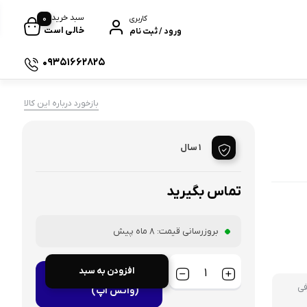
سبد خرید
0
کاربری
خالی است
ورود / ثبت نام
09351662825
کولر آبی
بازخورد درباره این کالا
 یدکی
ت و شیرآلات کنترلی
1 سال
 های برقی
تماس بگیرید
فاژ دیواری
بروزرسانی قیمت:
8 ماه پیش
ات گرمایشی
ش و تهویه مطبوع
افزودن به سبد
مشاوره رایگان خرید
ی
(واتس اپ)
زی