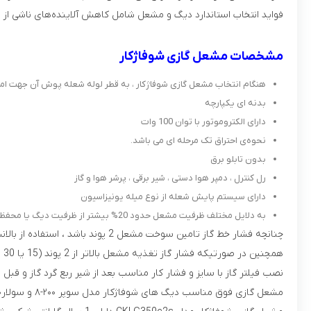
فوايد انتخاب استاندارد ديگ و مشعل شامل كاهش آلاينده‌های ناشی از 
مشخصات مشعل گازی شوفاژکار
هنگام انتخاب مشعل گازی شوفاژکار ، به قطر لوله شعله پوش آن جهت امک
بدنه‌ ای یکپارچه
دارای الکتروموتور با توان 100 وات
نحوه‌ی احتراق تک مرحله‌ ای می‌ باشد.
بدون تابلو برق
رل کنترل ، دمپر هوا دستی ، شیر برقی ، پرشر هوا و گاز
دارای سیستم پایش شعله از نوع میله یونیزاسیون
به دلایل مختلف ظرفیت مشعل حدود 20% بیشتر از ظرفیت دیگ یا محفظه احتراق هیتر در نظر گرفته شود.
چنانچه فشار خط گاز تامین سوخت مشعل 2 پوند باشد ، استفاده از بالانسر (Balancer) جهت تنظیم و بالانس تغییرات اندک فشار گاز تغذیه مشعل گازی با سایز و دبی موردنیاز گاز مشعل در ابتدای خط گاز ضروری است.
همچنین در صورتیکه فشار گاز تغذیه مشعل بالاتر از 2 پوند (15 یا 30 تا حداکثر 60 پوند) باشد ، نصب رگولاتور گاز با سایز ، فشار کار و دبی گاز مناسب نیز در ابتدای خط گاز مشعل ضروری است.
نصب فیلتر گاز با سایز و فشار کار مناسب بعد از شیر ربع گرد گاز و قبل 
مشعل گازی فوق مناسب دیگ‌ های شوفاژکار مدل سوپر ۲۰۰-۸ و سولار۴۰۰-۷ پره می‌ باشد.