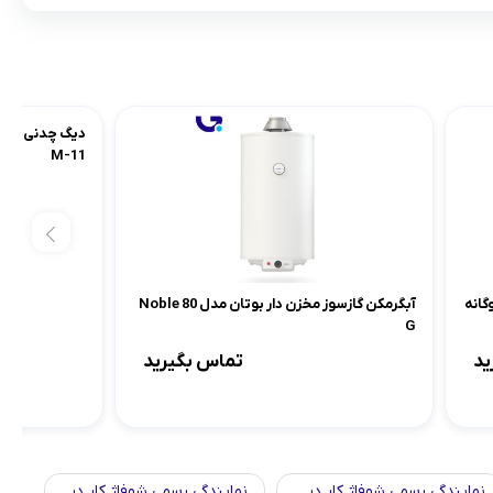
M-11
نا
اژکار دوگانه
آبگرمکن گازسوز مخزن دار بوتان مدل Noble 80
G
ید
تماس بگیرید
نمایندگی رسمی شوفاژ کار در
نمایندگی رسمی شوفاژ کار در