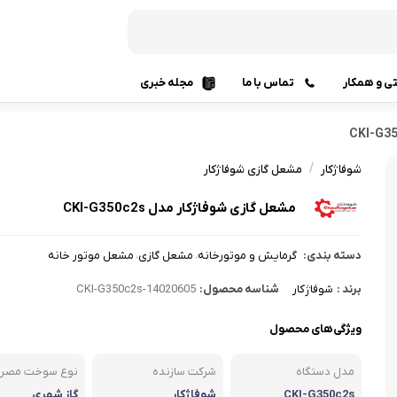
تی و همکار
تماس با ما
مجله خبری
لوازم نصب رادیاتور
قطعات
/
شوفاژکار
مشعل گازی شوفاژکار
آبگرمکن
ترموستا
مشعل گازی شوفاژکار مدل CKI-G350c2s
آبگرمکن دیواری و ایستاده
آبگرمکن
آبگرمکن برقی
آبگرمکن
دسته بندی:
گرمایش و موتورخانه
مشعل گازی
مشعل موتور خانه
،
،
پکیج شو
هیتر و کوره گرمایشی
برند :
شوفاژکار
شناسه محصول:
CKI-G350c2s-14020605
ابزارآل
قطعات موتورخانه گرمایشی
ویژگی‌های محصول
سرمای
مشعل موتور خانه
مدل دستگاه
شرکت سازنده
نوع سوخت مصرف
کولر گا
دیگ چدنی و فولادی
CKI-G350c2s
شوفاژکار
گاز شهری