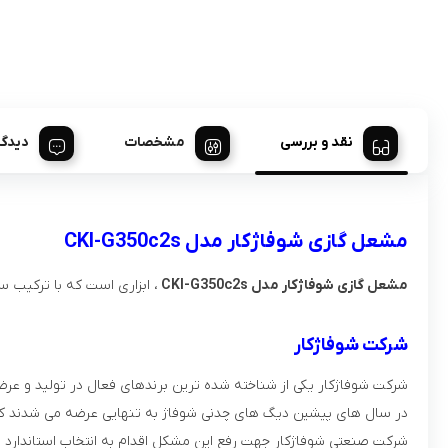
نقد و بررسی
مشخصات
دیدگا
مشعل گازی شوفاژکار مدل CKI-G350c2s
مشعل گازی شوفاژکار مدل CKI-G350c2s
، ابزاری است که با ترکیب 
شرکت شوفاژکار
شرکت شوفاژكار یکی از شناخته شده ترین برندهای فعال در تولید و عرض
در سال‌ های پيشين ديگ‌ های چدنی شوفاژ به تنهايی عرضه می شدند كه خ
شركت صنعتی شوفاژكار جهت رفع اين مشكل اقدام به انتخاب استاندارد