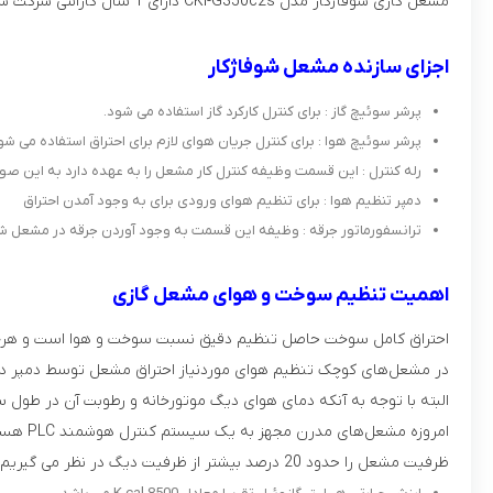
مشعل گازی شوفاژکار مدل CKI-G350c2s دارای 1 سال گارانتی شرکت شوفاژکار می باشد.
اجزای سازنده مشعل شوفاژکار
پرشر سوئیچ گاز : برای کنترل کارکرد گاز استفاده می شود.
پرشر سوئیچ هوا : برای کنترل جریان هوای لازم برای احتراق استفاده می شو
رله کنترل : این قسمت وظیفه کنترل کار مشعل را به عهده دارد به این ص
دمپر تنظیم هوا : برای تنظیم هوای ورودی برای به وجود آمدن احتراق
ترانسفورماتور جرقه : وظیفه این قسمت به وجود آوردن جرقه در مشعل شوف
اهمیت تنظیم سوخت و هوای مشعل گازی
احتراق‌ کامل سوخت حاصل تنظیم دقیق نسبت سوخت و هوا است و هرچه ا
در مشعل‌های کوچک تنظیم هوای موردنیاز احتراق مشعل توسط دمپر دستی
البته با توجه به آنکه دمای هوای دیگ موتور‌خانه و رطوبت آن در طول س
امروزه مشعل‌های مدرن مجهز به یک سیستم کنترل هوشمند PLC هستند که به صورت اتوماتیک نسبت بین سوخت و هوا را در تمام طول شبانه روز و تمام فصول سال تنظیم می‌نمایند.
ظرفیت مشعل را حدود 20 درصد بیشتر از ظرفیت دیگ در نظر می گیریم.