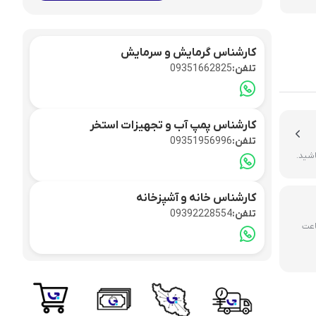
سپلیت
کارشناس گرمایش و سرمایش
تلفن:
09351662825
کارشناس پمپ آب و تجهیزات استخر
تلفن:
09351956996
اشید.
کارشناس خانه و آشپزخانه
تلفن:
09392228554
ررسی و تایید ۶ تا ۷۲ ساعت